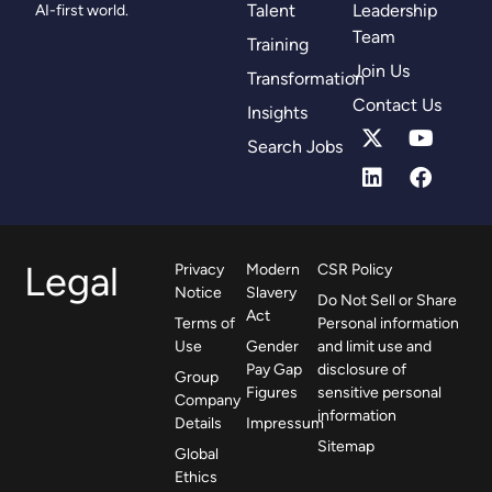
Talent
Leadership
AI-first world.
Team
Training
Join Us
Transformation
Contact Us
Insights
Search Jobs
Legal
Privacy
Modern
CSR Policy
Notice
Slavery
Do Not Sell or Share
Act
Terms of
Personal information
Use
Gender
and limit use and
Pay Gap
disclosure of
Group
Figures
sensitive personal
Company
information
Details
Impressum
Sitemap
Global
Ethics