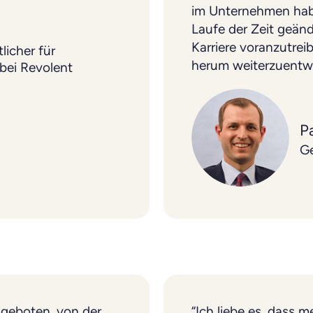
im Unternehmen hab
Laufe der Zeit geänd
Karriere voranzutre
icher für
herum weiterzuentwi
bei Revolent
P
Ge
 geboten, von der
“Ich liebe es, dass m