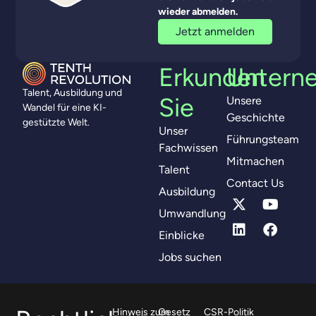
wieder abmelden.
Jetzt anmelden
Erkunden
Untern
Talent, Ausbildung und
Sie
Unsere
Wandel für eine KI-
Geschichte
gestützte Welt.
Unser
Führungsteam
Fachwissen
Mitmachen
Talent
Contact Us
Ausbildung
Umwandlung
Einblicke
Jobs suchen
Hinweis zum
Gesetz
CSR-Politik