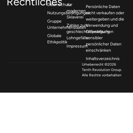
Rechtliches
Datenschutz
zur
Persönliche Daten
modernen
Nutzungsbedingungen
nicht verkaufen oder
Sklaverei
weitergeben und die
Gruppe
Zahlen zum
Verwendung und
Unternehmensdaten
geschlechtsspezifischen
Offenlegung
Globale
Lohngefälle
sensibler
Ethikpolitik
persönlicher Daten
Impressum
einschränken
Inhaltsverzeichnis
Urheberrecht ©2026
Tenth Revolution Group.
Alle Rechte vorbehalten