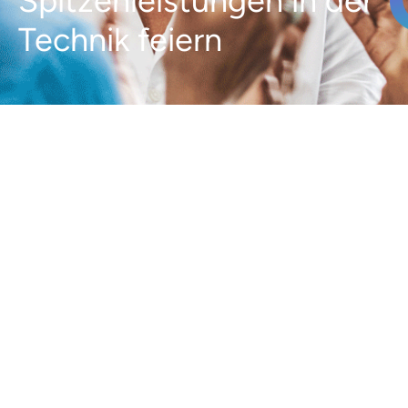
Spitzenleistungen in der
Technik feiern
Wir sind der Meinung,
dass großartige Arbeit es
verdient, anerkannt zu
werden, und es gibt eine
Menge großartiger Arbeit
in der