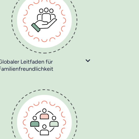
Globaler Leitfaden für
Familienfreundlichkeit