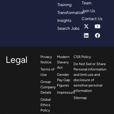
Team
Training
Join Us
Transformation
Contact Us
Insights
Search Jobs
Legal
Privacy
Modern
CSR Policy
Notice
Slavery
Do Not Sell or Share
Act
Terms of
Personal information
Use
Gender
and limit use and
Pay Gap
disclosure of
Group
Figures
sensitive personal
Company
information
Details
Impressum
Sitemap
Global
Ethics
Policy