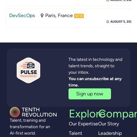
DevSecOps
Paris, France
NEW
AUGUST 5, 2026
The latest in technology and
talent trends, straight to
your inbox.
You can unsubscribe at any
time.
Sign up now
Explore
Compa
Talent, training and
Our Expertise
Our Story
transformation for an
Talent
Leadership
AI-first world.