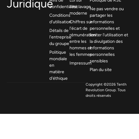
Juridique
confidentialité
l'esclavage
Ne pas vendre ou
moderne
Conditions
partager les
d'utilisation
Chiffres sur
informations
l'écart de
personnelles et
Détails de
rémunération
limiter l'utilisation et
l'entreprise
entre les
la divulgation des
du groupe
hommes et
informations
Politique
les femmes
personnelles
mondiale
sensibles
Impressum
en
Plan du site
matière
d'éthique
Copyright ©2026 Tenth
Revolution Group. Tous
droits réservés