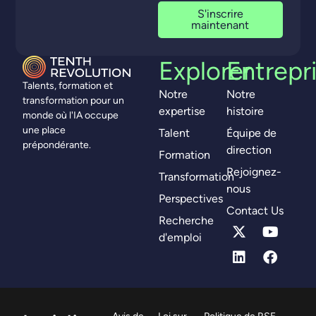
S'inscrire
maintenant
Explorer
Entrepr
Talents, formation et
Notre
Notre
transformation pour un
expertise
histoire
monde où l'IA occupe
une place
Talent
Équipe de
prépondérante.
direction
Formation
Rejoignez-
Transformation
nous
Perspectives
Contact Us
Recherche
d'emploi
Avis de
Loi sur
Politique de RSE