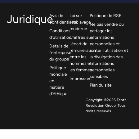
Juridique
Avis de
Loi sur
Politique de RSE
confidentialité
l'esclavage
Ne pas vendre ou
moderne
Conditions
partager les
d'utilisation
Chiffres sur
informations
l'écart de
personnelles et
Détails de
rémunération
limiter l'utilisation et
l'entreprise
entre les
la divulgation des
du groupe
hommes et
informations
Politique
les femmes
personnelles
mondiale
sensibles
Impressum
en
Plan du site
matière
d'éthique
Copyright ©2026 Tenth
Revolution Group. Tous
droits réservés