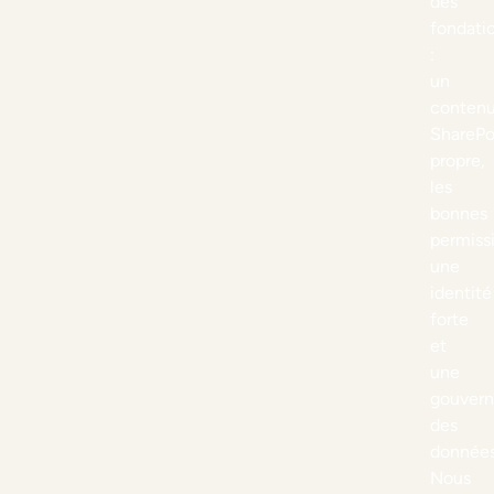
des
fondati
:
un
conten
SharePo
propre,
les
bonnes
permiss
une
identité
forte
et
une
gouver
des
données
Nous