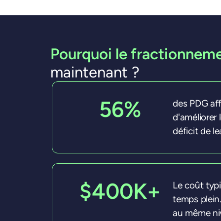
Pourquoi le fractionneme
maintenant ?
56%
des PDG aff
d'améliorer 
déficit de l
$400K+
Le coût typ
temps plein
au même niv