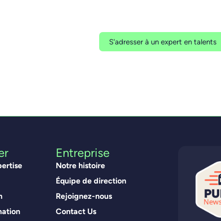
La technologie et l'IA évoluent r
technologie seule ne crée pas l'
font.
S'adresser à un expert en talents
er
Entreprise
ertise
Notre histoire
Équipe de direction
n
Rejoignez-nous
mation
Contact Us