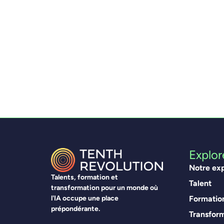
Explor
Notre exp
Talents, formation et
Talent
transformation pour un monde où
l'IA occupe une place
Formatio
prépondérante.
Transfor