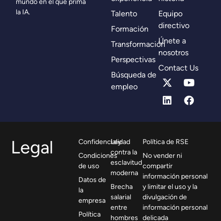
mundo en el que prima
la IA.
Talento
Equipo
directivo
Formación
Únete a
Transformación
nosotros
Perspectivas
Contact Us
Búsqueda de
empleo
Legal
Confidencialidad
Ley
Política de RSE
contra la
Condiciones
No vender ni
esclavitud
de uso
compartir
moderna
información personal
Datos de
Brecha
y limitar el uso y la
la
salarial
divulgación de
empresa
entre
información personal
Política
hombres
delicada